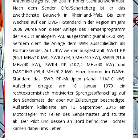
Antennenträger ist ein 280 m hoher Stahlfachwerkmast.
Nach dem Sender Eifel/Scharteberg ist er das
zweithöchste Bauwerk in Rheinland-Pfalz. Bis zum
Wechsel auf den DVB-T-Standard in der Region im Jahr
2008 wurde von dieser Anlage das Fernsehprogramm
der ARD in analogem PAL ausgestrahlt (Kanal 6/50 kW).
Seitdem dient die Anlage dem SWR ausschließlich als
Hörfunksender. Auf UKW werden ausgestrahlt: SWR1 RP
(96,1 MHz/10 kW), SWR2 (94,0 MHz/40 kW), SWR3 (91,6
MHz/40 kW), SWR4 RP (107,4 MHz/40 kW) und
DASDING (99,4 MHz/0,2 kW). Hinzu kommt im DAB+-
Standard das SWR RP-Multiplex (Kanal 11A/10 kW).
Aufsehen erregte am 18. Januar 1979 ein
rechtextremistisch motivierter Sprengstoffanschlag auf
den Sendemast, der aber nur Zuleitungen beschädigte.
Außerdem kollidierte am 13. September 2015 ein
Motorsegler mit Teilen des Sendemastes und stürzte
ab. Der Pilot und dessen an Bord befindliche Tochter
kamen dabei ums Leben.