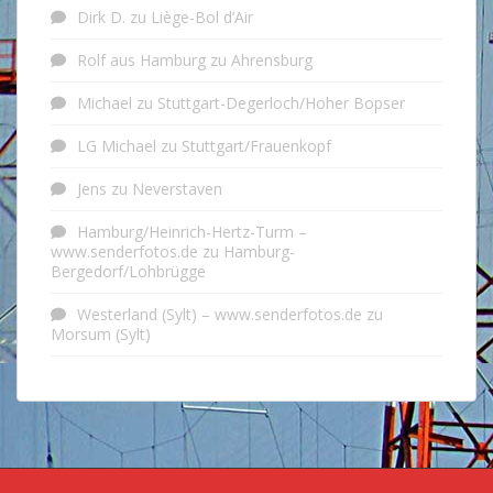
Dirk D.
zu
Liège-Bol d’Air
Rolf aus Hamburg
zu
Ahrensburg
Michael
zu
Stuttgart-Degerloch/Hoher Bopser
LG Michael
zu
Stuttgart/Frauenkopf
Jens
zu
Neverstaven
Hamburg/Heinrich-Hertz-Turm –
www.senderfotos.de
zu
Hamburg-
Bergedorf/Lohbrügge
Westerland (Sylt) – www.senderfotos.de
zu
Morsum (Sylt)