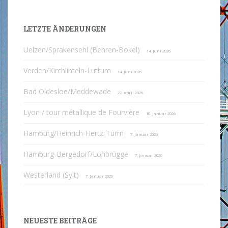
LETZTE ÄNDERUNGEN
Uelzen/Sprakensehl (Behren-Bokel)
14. Juni 2026
Verden/Kirchlinteln-Luttum
14. Juni 2026
Bad Oldesloe/Meddewade
27. April 2026
Lyon / tour métallique de Fourvière
10. Januar 2026
Hamburg/Heinrich-Hertz-Turm
7. Januar 2026
Hamburg-Bergedorf/Lohbrügge
7. Januar 2026
Westerland (Sylt)
7. Januar 2026
NEUESTE BEITRÄGE