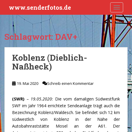
S
www.senderfotos.de
TOGGLE
k
i
p
t
Schlagwort:
DAV+
o
m
a
Koblenz (Dieblich-
i
Naßheck)
n
c
o
19. Mai 2020
Schreib einen Kommentar
n
t
e
(SWR)
–
19.05.2020:
Die vom damaligen Südwestfunk
n
SWF im Jahr 1964 errichtete Sendeanlage trägt auch die
t
Bezeichnung Koblenz/Waldesch. Sie befindet sich 12 km
südwestlich von Koblenz in der Nähe der
Autobahnraststätte Mosel an der A61. Der